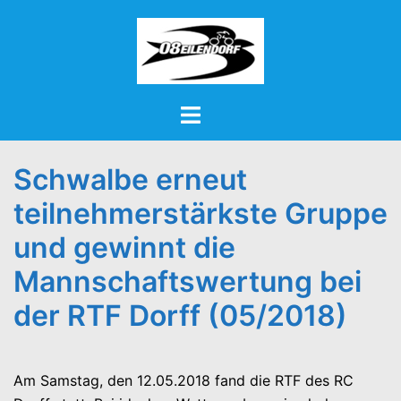
Zum
Inhalt
springen
Menü
umschalten
Schwalbe erneut
teilnehmerstärkste Gruppe
und gewinnt die
Mannschaftswertung bei
der RTF Dorff (05/2018)
Am Samstag, den 12.05.2018 fand die RTF des RC