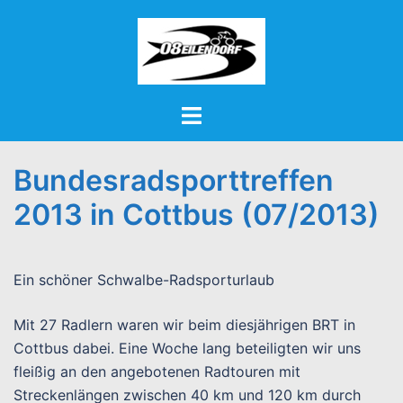
Zum
Inhalt
springen
Menü
umschalten
Bundesradsporttreffen
2013 in Cottbus (07/2013)
Ein schöner Schwalbe-Radsporturlaub
Mit 27 Radlern waren wir beim diesjährigen BRT in
Cottbus dabei. Eine Woche lang beteiligten wir uns
fleißig an den angebotenen Radtouren mit
Streckenlängen zwischen 40 km und 120 km durch