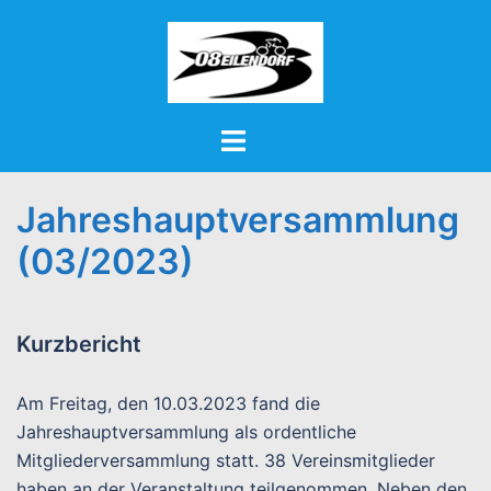
Zum
Inhalt
springen
Menü
umschalten
Jahreshauptversammlung
(03/2023)
Kurzbericht
Am Freitag, den 10.03.2023 fand die
Jahreshauptversammlung als ordentliche
Mitgliederversammlung statt. 38 Vereinsmitglieder
haben an der Veranstaltung teilgenommen. Neben den