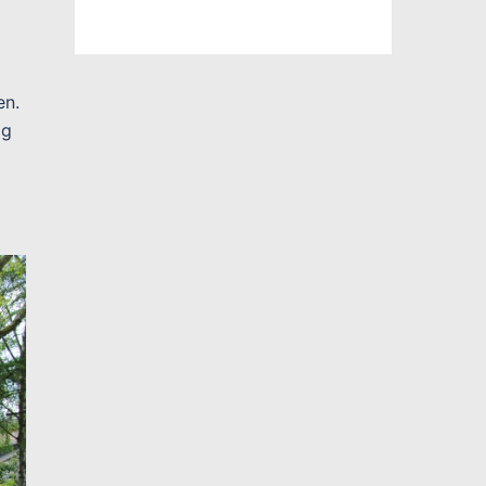
en.
ig