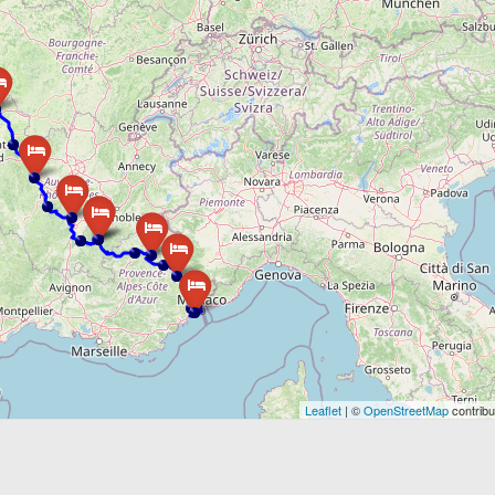
Leaflet
| ©
OpenStreetMap
contribu