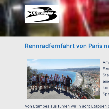
Zum
Inhalt
springen
Rennradfernfahrt von Paris n
Am 
Fer
Sta
ein
kon
Spe
Von Etampes aus fuhren wir in acht Etappen q