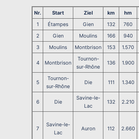
Nr.
Start
Ziel
km
hm
1
Étampes
Gien
132
760
2
Gien
Moulins
166
940
3
Moulins
Montbrison
153
1.570
Tournon-
4
Montbrison
136
1.900
sur-Rhône
Tournon-
5
Die
111
1.340
sur-Rhône
Savine-le-
6
Die
132
2.210
Lac
Savine-le-
7
Auron
112
2.660
Lac