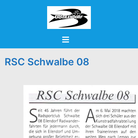
Zum
Inhalt
springen
Menü
umschalten
RSC Schwalbe 08