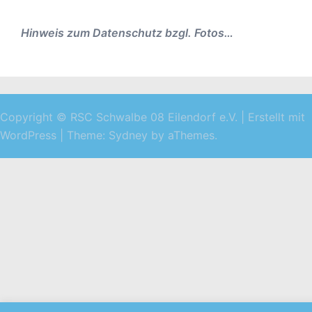
Hinweis zum Datenschutz bzgl. Fotos…
Copyright © RSC Schwalbe 08 Eilendorf e.V. | Erstellt mit
WordPress
|
Theme:
Sydney
by aThemes.